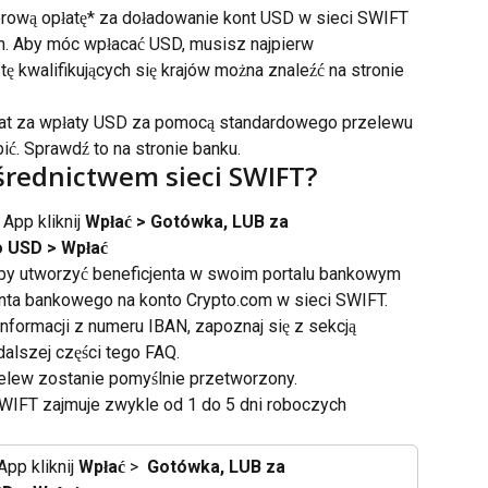
rową opłatę* za doładowanie kont USD w sieci SWIFT 
. Aby móc wpłacać USD, musisz najpierw 
stę kwalifikujących się krajów można znaleźć na stronie 
łat za wpłaty USD za pomocą standardowego przelewu 
ić. Sprawdź to na stronie banku.
średnictwem sieci SWIFT?
pp kliknij 
Wpłać > Gotówka, LUB za 
o USD > Wpłać
 aby utworzyć beneficjenta w swoim portalu bankowym 
 konta bankowego na konto Crypto.com w sieci SWIFT. 
nformacji z numeru IBAN, zapoznaj się z sekcją 
alszej części tego FAQ.
lew zostanie pomyślnie przetworzony. 
WIFT zajmuje zwykle od 1 do 5 dni roboczych
pp kliknij 
Wpłać
 > 
Gotówka
, LUB za 