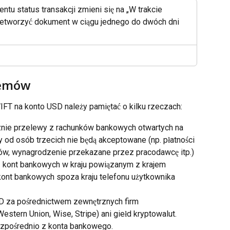
tu status transakcji zmieni się na „W trakcie 
zetworzyć dokument w ciągu jednego do dwóch dni 
lemów
T na konto USD należy pamiętać o kilku rzeczach:
znie przelewy z rachunków bankowych otwartych na 
od osób trzecich nie będą akceptowane (np. płatności 
ntów, wynagrodzenie przekazane przez pracodawcę itp.)
 kont bankowych w kraju powiązanym z krajem 
kont bankowych spoza kraju telefonu użytkownika 
 za pośrednictwem zewnętrznych firm 
Western Union, Wise, Stripe) ani giełd kryptowalut. 
ezpośrednio z konta bankowego.