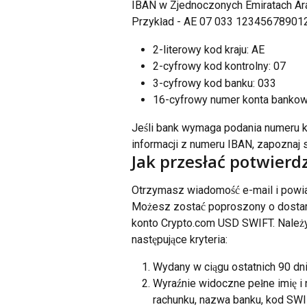
IBAN w Zjednoczonych Emiratach Ara
Przykład - AE 07 033 12345678901
2-literowy kod kraju: AE
2-cyfrowy kod kontrolny: 07
3-cyfrowy kod banku: 033
16-cyfrowy numer konta bank
Jeśli bank wymaga podania numeru k
informacji z numeru IBAN, zapozna
Jak przesłać potwierd
Otrzymasz wiadomość e-mail i powia
Możesz zostać poproszony o dostar
konto Crypto.com USD SWIFT. Należy
następujące kryteria:
Wydany w ciągu ostatnich 90 dn
Wyraźnie widoczne pełne imię 
rachunku, nazwa banku, kod SWI