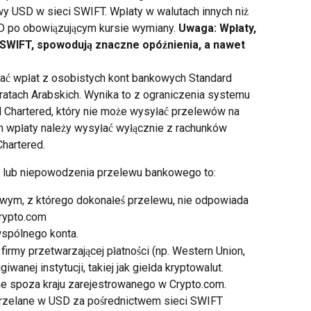
y USD w sieci SWIFT. Wpłaty w walutach innych niż 
D po obowiązującym kursie wymiany. 
Uwaga: Wpłaty, 
i SWIFT, spowodują znaczne opóźnienia, a nawet 
ać wpłat z osobistych kont bankowych Standard 
atach Arabskich. Wynika to z ograniczenia systemu 
d Chartered, który nie może wysyłać przelewów na 
m wpłaty należy wysyłać wyłącznie z rachunków 
hartered.
 lub niepowodzenia przelewu bankowego to:
owym, z którego dokonałeś przelewu, nie odpowiada 
Crypto.com
wspólnego konta.
irmy przetwarzającej płatności (np. Western Union, 
giwanej instytucji, takiej jak giełda kryptowalut.
ne spoza kraju zarejestrowanego w Crypto.com.
przelane w USD za pośrednictwem sieci SWIFT