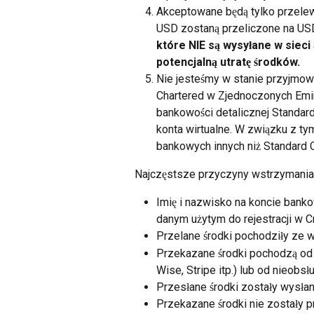
Akceptowane będą tylko przelew
USD zostaną przeliczone na US
które NIE są wysyłane w siec
potencjalną utratę środków.
Nie jesteśmy w stanie przyjmow
Chartered w Zjednoczonych Emir
bankowości detalicznej Standar
konta wirtualne. W związku z ty
bankowych innych niż Standard C
Najczęstsze przyczyny wstrzymania
Imię i nazwisko na koncie bank
danym użytym do rejestracji w 
Przelane środki pochodziły ze 
Przekazane środki pochodzą od f
Wise, Stripe itp.) lub od nieobsłu
Przesłane środki zostały wysła
Przekazane środki nie zostały 