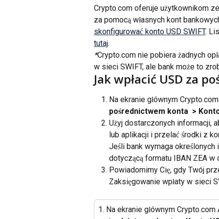
Crypto.com oferuje użytkownikom ze
za pomocą własnych kont bankowych
skonfigurować konto USD SWIFT
. Li
tutaj
.
*
Crypto.com nie pobiera żadnych op
w sieci SWIFT, ale bank może to zrob
Jak wpłacić USD za po
Na ekranie głównym Crypto.com A
pośrednictwem konta
 > Kont
Użyj dostarczonych informacji,
lub aplikacji i przelać środki z
Jeśli bank wymaga określonych i
dotyczącą formatu IBAN ZEA w d
Powiadomimy Cię, gdy Twój prze
Zaksięgowanie wpłaty w sieci S
1. Na ekranie głównym Crypto.com A