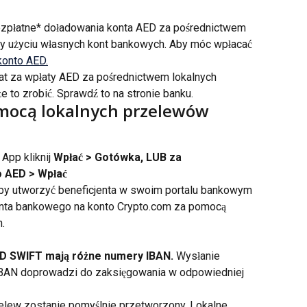
ezpłatne* doładowania konta AED za pośrednictwem 
y użyciu własnych kont bankowych. Aby móc wpłacać 
konto AED.
at za wpłaty AED za pośrednictwem lokalnych 
to zrobić. Sprawdź to na stronie banku.
omocą lokalnych przelewów 
pp kliknij 
Wpłać > Gotówka, LUB za 
o AED > Wpłać
 aby utworzyć beneficjenta w swoim portalu bankowym 
z konta bankowego na konto Crypto.com za pomocą 
. 
SD SWIFT mają różne numery IBAN.
 Wysłanie 
BAN doprowadzi do zaksięgowania w odpowiedniej 
lew zostanie pomyślnie przetworzony. Lokalne 