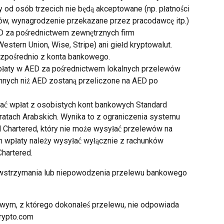
od osób trzecich nie będą akceptowane (np. płatności 
ntów, wynagrodzenie przekazane przez pracodawcę itp.)
 za pośrednictwem zewnętrznych firm 
Western Union, Wise, Stripe) ani giełd kryptowalut. 
ezpośrednio z konta bankowego.
łaty w AED za pośrednictwem lokalnych przelewów 
nnych niż AED zostaną przeliczone na AED po 
ać wpłat z osobistych kont bankowych Standard 
atach Arabskich. Wynika to z ograniczenia systemu 
d Chartered, który nie może wysyłać przelewów na 
m wpłaty należy wysyłać wyłącznie z rachunków 
hartered.
wstrzymania lub niepowodzenia przelewu bankowego 
owym, z którego dokonałeś przelewu, nie odpowiada 
Crypto.com