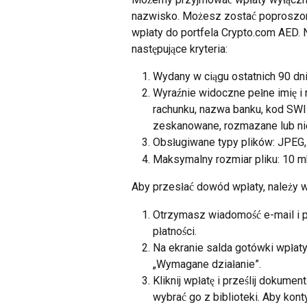
nazwisko. Możesz zostać poproszon
wpłaty do portfela Crypto.com AED. 
następujące kryteria:
Wydany w ciągu ostatnich 90 dni
Wyraźnie widoczne pełne imię 
rachunku, nazwa banku, kod SWI
zeskanowane, rozmazane lub ni
Obsługiwane typy plików: JPEG,
Maksymalny rozmiar pliku: 10 m
Aby przesłać dowód wpłaty, należy w
Otrzymasz wiadomość e-mail i p
płatności.
Na ekranie salda gotówki wpłat
„Wymagane działanie”.
Kliknij wpłatę i prześlij dokum
wybrać go z biblioteki. Aby kon