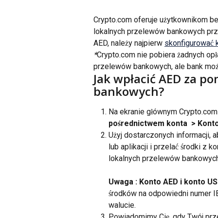
Crypto.com oferuje użytkownikom b
lokalnych przelewów bankowych prz
AED, należy najpierw 
skonfigurować 
*
Crypto.com nie pobiera żadnych opł
przelewów bankowych, ale bank może 
Jak wpłacić AED za p
bankowych?
Na ekranie głównym Crypto.com A
pośrednictwem konta
 > Kont
Użyj dostarczonych informacji,
lub aplikacji i przelać środki 
lokalnych przelewów bankowych
Uwaga : Konto AED i konto U
środków na odpowiedni numer I
walucie.
Powiadomimy Cię, gdy Twój prze