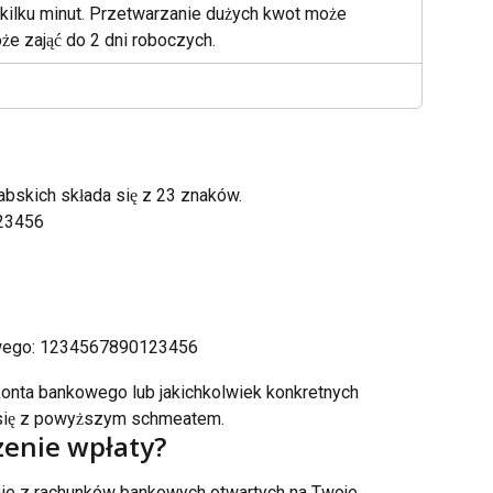
kilku minut. Przetwarzanie dużych kwot może 
że zająć do 2 dni roboczych.
bskich składa się z 23 znaków.
23456
owego: 1234567890123456
onta bankowego lub jakichkolwiek konkretnych 
j się z powyższym schmeatem.
zenie wpłaty?
e z rachunków bankowych otwartych na Twoje 