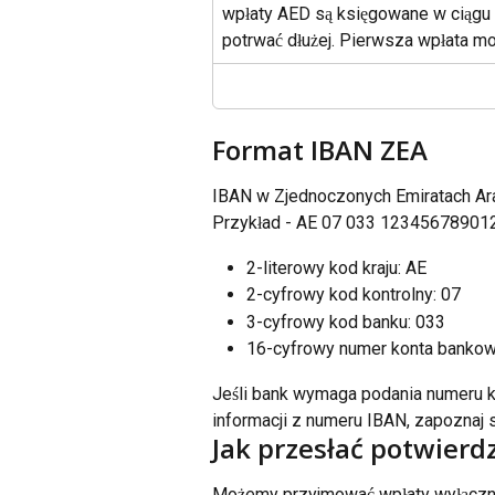
wpłaty AED są księgowane w ciągu 
potrwać dłużej. Pierwsza wpłata mo
Format IBAN ZEA
IBAN w Zjednoczonych Emiratach Ara
Przykład - AE 07 033 12345678901
2-literowy kod kraju: AE
2-cyfrowy kod kontrolny: 07
3-cyfrowy kod banku: 033
16-cyfrowy numer konta bank
Jeśli bank wymaga podania numeru k
informacji z numeru IBAN, zapozna
Jak przesłać potwierd
Możemy przyjmować wpłaty wyłączni