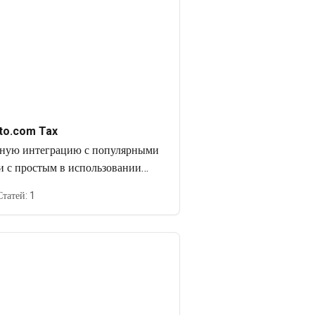
to.com Tax
лную интеграцию с популярными
 с простым в использовании
 абсолютно бесплатна и может
Статей: 1
аться кем угодно.