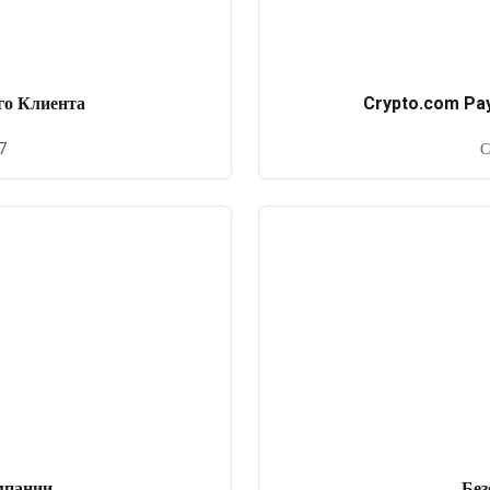
го Клиента
Crypto.com Pay
7
С
мпании
Без