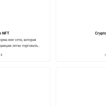
m NFT
Crypt
рма вне сети, которая
давцам легко торговать
вания (NFT), не имея
14
 опыта.