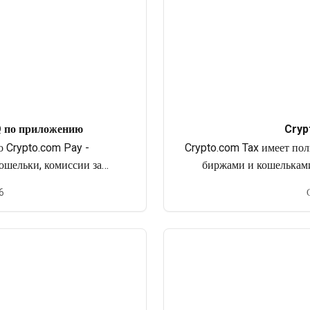
Q по приложению
Cryp
 Crypto.com Pay -
Crypto.com Tax имеет по
ошельки, комиссии за
биржами и кошельками
ения и возмещения
интерфейсом. Платформа
6
использов