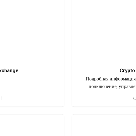
xchange
Crypto
Подробная информация о
подключение, управле
81
С