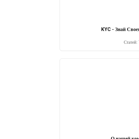
KYC - Знай Свое
Статей: 
О нашей ко