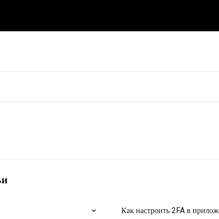
в Справочный центр
ьи
Как настроить 2FA в прило