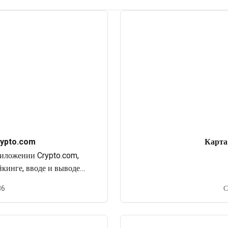
ypto.com
Карта
иложении Crypto.com,
кинге, вводе и выводе
ошельков, реферальной
86
С
зопасности