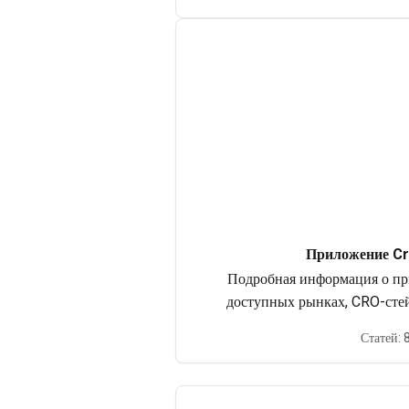
Приложение Cr
Подробная информация о пр
доступных рынках, CRO-стей
криптовалютных и фиатных к
Статей: 
программе и бе