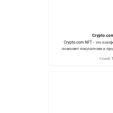
Crypto.co
Crypto.com NFT - это платфо
позволяет покупателям и про
предметами коллекциониро
Статей: 
предыдущего