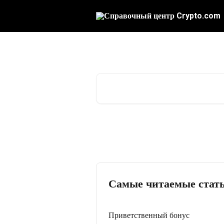
К основному содержимому
Добро пожаловать 
Поиск по статьям...
Самые читаемые стат
Приветственный бонус