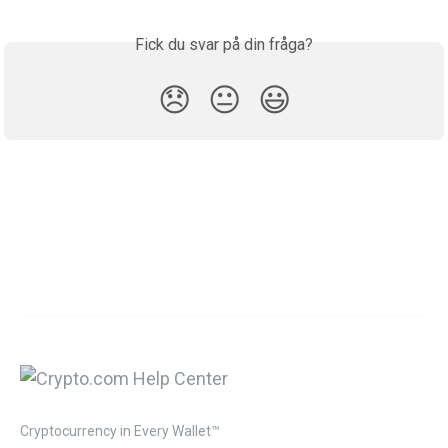
Fick du svar på din fråga?
😞
😐
😃
Cryptocurrency in Every Wallet™