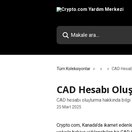
Ana içeriğe geç
Makale ara...
Tüm Koleksiyonlar
CAD Hesabı
CAD Hesabı Olu
CAD hesabı oluşturma hakkında bilgi
25 Mart 2025
Crypto.com, Kanada'da ikamet edenlere