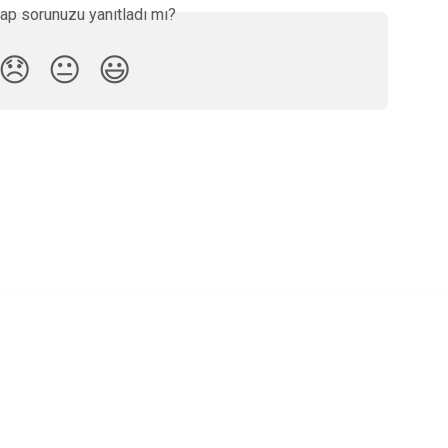
ap sorunuzu yanıtladı mı?
😞
😐
😃