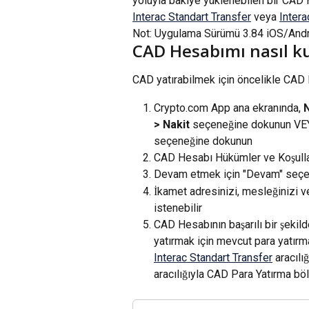
yoluyla bakiye yüklenebilen bir CAD 
Interac Standart Transfer
 veya 
Intera
Not: Uygulama Sürümü 3.84 iOS/Andro
CAD Hesabımı nasıl ku
CAD yatırabilmek için öncelikle CAD 
Crypto.com App ana ekranında, 
> Nakit
 seçeneğine dokunun VE
seçeneğine dokunun
CAD Hesabı Hükümler ve Koşullar
Devam etmek için "Devam" seç
İkamet adresinizi, mesleğinizi v
istenebilir
CAD Hesabının başarılı bir şekil
yatırmak için mevcut para yatırma
Interac Standart Transfer
 aracıl
aracılığıyla CAD Para Yatırma bö