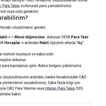
Hesabı sunuyor. CAD Hesabınız oluşturulduktan sonra, 
c Para Talep
 kullanarak para yatırabilirsiniz.
id veya üstü gerektirir
rabilirim?
Hesabı oluşturmanız gerekir.
Nakit > ≡ Menü düğmesine
dokunun VEYA 
Para Yatır 
YA 
Hesaplar > 
ardından 
Nakit
 öğesinin altında "
Aç
" 
 metnini inceleyin ve kabul edin
eneğine dokunun
e para kaynağınızı girin. Adres belgesi yüklemeniz 
de oluşturulmasının ardından, banka hesabınızdan CAD 
 yöntemlerini seçebilirsiniz. Daha fazla bilgi için 
ığıyla CAD Para Yatırma veya 
Interac Para Talep
 SSS 
lümüne bakın.