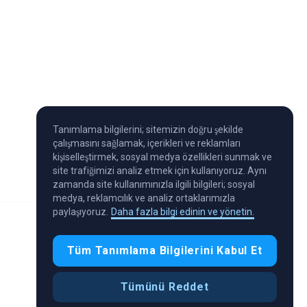
Tanımlama bilgilerini; sitemizin doğru şekilde
çalışmasını sağlamak, içerikleri ve reklamları
kişiselleştirmek, sosyal medya özellikleri sunmak ve
site trafiğimizi analiz etmek için kullanıyoruz. Aynı
zamanda site kullanımınızla ilgili bilgileri; sosyal
medya, reklamcılık ve analiz ortaklarımızla
paylaşıyoruz.
Daha fazla bilgi edinin ve yönetin.
Tüm Tanımlama Bilgilerini Kabul Et
Tümünü Reddet