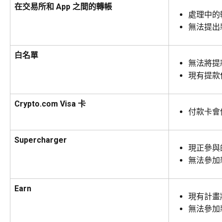
在交易所和 App 之間的轉帳
處理中的
無法提出
白名單
無法將提
現有提款
Crypto.com Visa 卡
付款卡會
Supercharger
現正參與
無法參加
Earn
現有計畫
無法參加