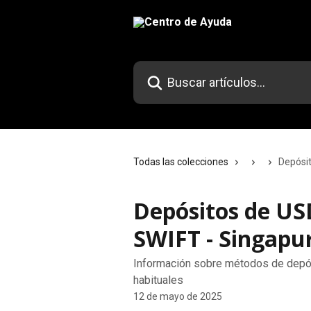
Ir al contenido principal
Buscar artículos...
Todas las colecciones
Depósit
Depósitos de USD
SWIFT - Singapu
Información sobre métodos de depós
habituales
12 de mayo de 2025