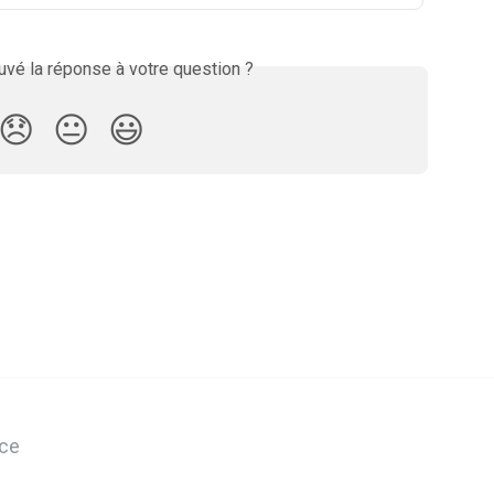
vé la réponse à votre question ?
😞
😐
😃