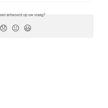
 een antwoord op uw vraag?
😞
😐
😃