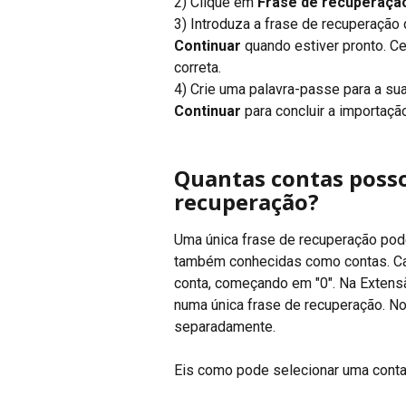
2) Clique em 
Frase de recuperaçã
3) Introduza a frase de recuperação 
Continuar
 quando estiver pronto. Ce
correta. 
4) Crie uma palavra-passe para a sua
Continuar
 para concluir a importação
Quantas contas posso
recuperação?
Uma única frase de recuperação pode
também conhecidas como contas. Cad
conta, começando em "0". Na Extensão
numa única frase de recuperação. No
separadamente.
Eis como pode selecionar uma conta 