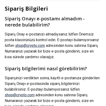
Sipariş Bilgileri
Sipariş Onayı e-postamı almadım - 
nerede bulabilirim?
Sipariş Onay e-postanızı almadıysanız lütfen Önemsiz 
posta klasörünüzü kontrol edin. E-postayı bulamıyorsanız 
lütfen 
shop@crypto.com
 adresinden konu satırına Sipariş 
Numaranızı yazarak bir bize e-posta gönderin, size en 
kısa sürede yardımcı olacağız.
Sipariş bilgilerimi nasıl görebilirim?
Siparişinizi verdikten sonra, kayıtlı e-postanıza gönderilen 
Sipariş Onayı e-postasında sipariş bilgilerinizi 
bulabilirsiniz. E-postayı bulamıyorsanız lütfen 
shop@crypto.com
 adresinden konu satırına Sipariş 
Numaranızı yazarak bir bize e-posta gönderin, size en 