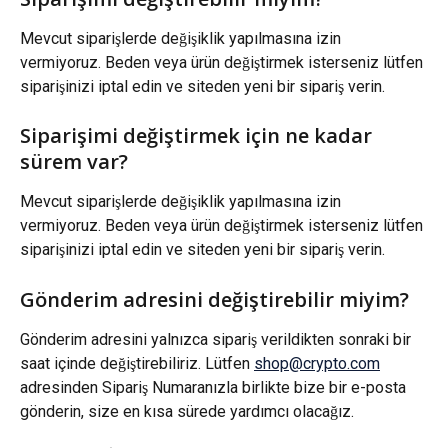
Mevcut siparişlerde değişiklik yapılmasına izin 
vermiyoruz. Beden veya ürün değiştirmek isterseniz lütfen 
siparişinizi iptal edin ve siteden yeni bir sipariş verin.
Siparişimi değiştirmek için ne kadar 
sürem var?
Mevcut siparişlerde değişiklik yapılmasına izin 
vermiyoruz. Beden veya ürün değiştirmek isterseniz lütfen 
siparişinizi iptal edin ve siteden yeni bir sipariş verin.
Gönderim adresini değiştirebilir miyim?
Gönderim adresini yalnızca sipariş verildikten sonraki bir 
saat içinde değiştirebiliriz. Lütfen 
shop@crypto.com
adresinden Sipariş Numaranızla birlikte bize bir e-posta 
gönderin, size en kısa sürede yardımcı olacağız.