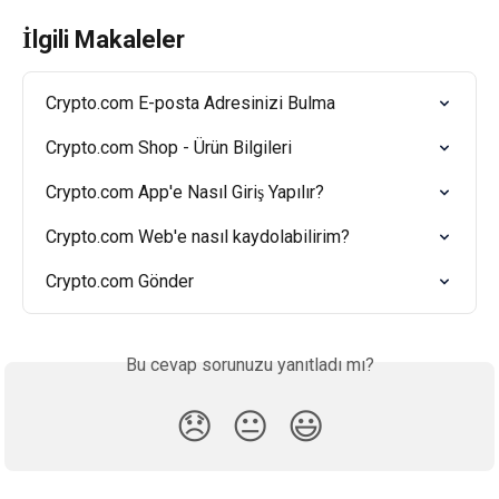
İlgili Makaleler
Crypto.com E-posta Adresinizi Bulma
Crypto.com Shop - Ürün Bilgileri
Crypto.com App'e Nasıl Giriş Yapılır?
Crypto.com Web'e nasıl kaydolabilirim?
Crypto.com Gönder
Bu cevap sorunuzu yanıtladı mı?
😞
😐
😃