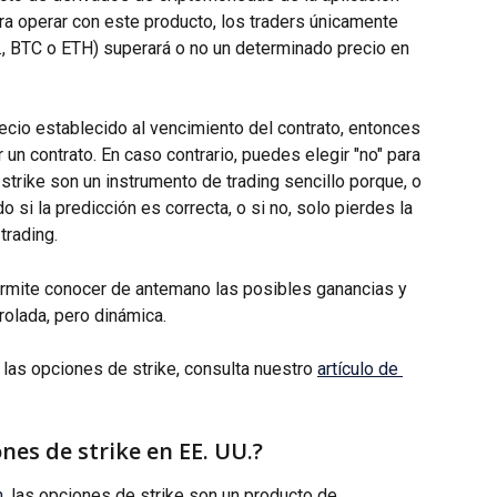
ra operar con este producto, los traders únicamente 
ej., BTC o ETH) superará o no un determinado precio en 
recio establecido al vencimiento del contrato, entonces 
un contrato. En caso contrario, puedes elegir "no" para 
strike son un instrumento de trading sencillo porque, o 
 si la predicción es correcta, o si no, solo pierdes la 
trading.
permite conocer de antemano las posibles ganancias y 
rolada, pero dinámica.
las opciones de strike, consulta nuestro 
artículo de 
nes de strike en EE. UU.?
n
, las opciones de strike son un producto de 