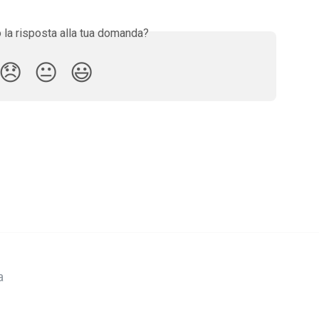
o la risposta alla tua domanda?
😞
😐
😃