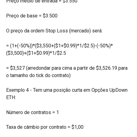
Preço médio de entrada = $3.550
Preço de base = $3.500
O preço da ordem Stop Loss (mercado) será:
= (1+(-50%))*($3,550+($1+$0.99)*1/$2.5)-(-50%)*
($3,500)+($1+$0.99)*1/$2.5
= $3,527 (arredondar para cima a partir de $3,526.19 para 
o tamanho do tick do contrato)
Exemplo 4 - Tem uma posição curta em Opções UpDown 
ETH:
Número de contratos = 1
Taxa de câmbio por contrato = $1,00