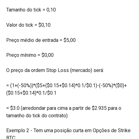
Tamanho do tick = 0,10
Valor do tick = $0,10
Preço médio de entrada = $5,00
Preço mínimo = $0,00
O preço da ordem Stop Loss (mercado) será:
= (1+(-50%))*($5+($0.15+$0.14)*0.1/$0.1)-(-50%)*($0)+
($0.15+$0.14)*0.1/$0.1
= $3.0 (arredondar para cima a partir de $2.935 para o 
tamanho do tick do contrato)
Exemplo 2 - Tem uma posição curta em Opções de Strike 
BTC: