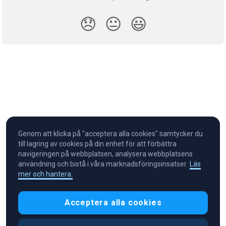
😞
😐
😃
Genom att klicka på "acceptera alla cookies" samtycker du
till lagring av cookies på din enhet för att förbättra
navigeringen på webbplatsen, analysera webbplatsens
användning och bistå i våra marknadsföringsinsatser.
Läs
mer och hantera.
Cryptocurrency in Every Wallet™
Acceptera alla cookies