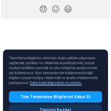
😞
😐
😃
Tanımlama bilgilerini; sitemizin doğru şekilde çalışmasını
sağlamak, içerikleri ve reklamları kişiselleştirmek, sosyal
medya özellikleri sunmak ve site trafiğimizi analiz etmek
için kullanıyoruz. Aynı zamanda site kullanımınızla ilgili
bilgileri; sosyal medya, reklamcılık ve analiz ortaklarımızla
paylaşıyoruz.
Daha fazla bilgi edinin ve yönetin.
Cryptocurrency in Every Wallet™
Tüm Tanımlama Bilgilerini Kabul Et
Tümünü Reddet