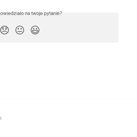
owiedziało na twoje pytanie?
😞
😐
😃